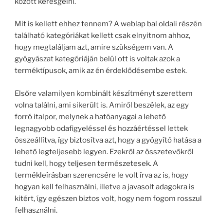
között keresgélni.
Mit is kellett ehhez tennem? A weblap bal oldali részén
található kategóriákat kellett csak elnyitnom ahhoz,
hogy megtaláljam azt, amire szükségem van. A
gyógyászat kategóriáján belül ott is voltak azok a
terméktípusok, amik az én érdeklődésembe estek.
Elsőre valamilyen kombinált készítményt szerettem
volna találni, ami sikerült is. Amiről beszélek, az egy
forró italpor, melynek a hatóanyagai a lehető
legnagyobb odafigyeléssel és hozzáértéssel lettek
összeállítva, így biztosítva azt, hogy a gyógyító hatása a
lehető legteljesebb legyen. Ezekről az összetevőkről
tudni kell, hogy teljesen természetesek. A
termékleírásban szerencsére le volt írva az is, hogy
hogyan kell felhasználni, illetve a javasolt adagokra is
kitért, így egészen biztos volt, hogy nem fogom rosszul
felhasználni.