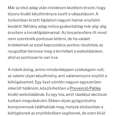
Már az első adag után rövidesen kezdtem érezni, hogy
bizony kiváló készítményre esett a választásom. A
torkomban érzett fájdalom nagyon hamar enyhülni
kezdett. Néhány adag múlva gyakorlatilag már alig-alig
éreztem a torokfájdalmamat. Az összetevőkre itt most
nem szeretnék pontosan kitérni, de ha valakit
érdekelnek az ezzel kapcsolatos pontos részletek, az
nyugodtan keresse meg a terméket a weboldalukon,
ahol ez pontosan le van írva.
A másik dolog, amire mindenképpen szükségem volt,
az valami olyan készítmény, ami valamennyire enyhíti a
köhögésemet. Egy ilyet szintén nagyon egyszerűen
sikerült találnom, köszönhetően a
Prevenció Patika
kiváló weboldalának. Ez egy tea, amit ráadásul akciósan
tudtam megvásárolni. Ebben olyan gyógynövény
komponensek találhatóak meg, melyek elsősorban a
köhögésnek az enyhítésében segítenek, de ezen kívül