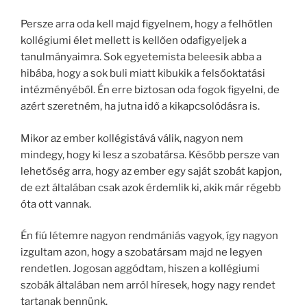
Persze arra oda kell majd figyelnem, hogy a felhőtlen
kollégiumi élet mellett is kellően odafigyeljek a
tanulmányaimra. Sok egyetemista beleesik abba a
hibába, hogy a sok buli miatt kibukik a felsőoktatási
intézményéből. Én erre biztosan oda fogok figyelni, de
azért szeretném, ha jutna idő a kikapcsolódásra is.
Mikor az ember kollégistává válik, nagyon nem
mindegy, hogy ki lesz a szobatársa. Később persze van
lehetőség arra, hogy az ember egy saját szobát kapjon,
de ezt általában csak azok érdemlik ki, akik már régebb
óta ott vannak.
Én fiú létemre nagyon rendmániás vagyok, így nagyon
izgultam azon, hogy a szobatársam majd ne legyen
rendetlen. Jogosan aggódtam, hiszen a kollégiumi
szobák általában nem arról híresek, hogy nagy rendet
tartanak bennünk.