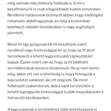
még vannak más jótékony hatásaik is. Erről a
készítményről is csak a legjobbakat tudom elmondani.
Rendkívül hatásosnak bizonyult abban, hogy a köhögési
rohamaim alábbhagyjanak, és még a torkomban
keletkező váladék feloldásában is nagy segítséget
jelentett.
Mivel itt egy gyógyszertárról beszélünk, ezért
rendkívül nagy fontossággal bír az, hogy az itt árult
termékekről a lehető legpontosabb tájékoztatást
kapjuk. Éppen ezért van az, hogy az itt található
termékleírások annyira részletesek. Ha az nem lenne
elég, akkor ott van a lehetőség is, hogy felvegyük a
kapcsolatot valakivel, aki ott dolgozik. Ők mind
felkészült szakemberek, akik a saját területükön a
lehető legnagyobb biztonsággal tudják megválaszolni a
felmerülő kérdéseinket.
A kapcsolatnak a felvételéhez több lehetőségünk is