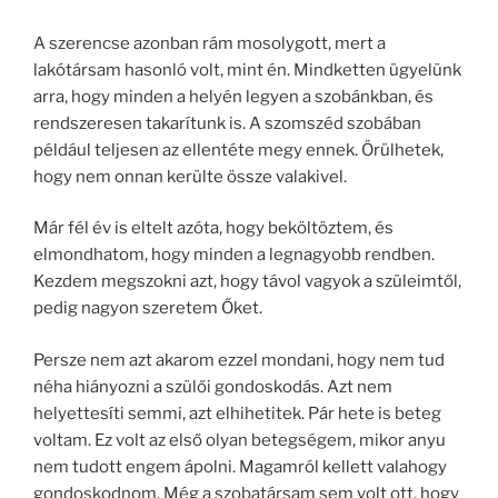
A szerencse azonban rám mosolygott, mert a
lakótársam hasonló volt, mint én. Mindketten ügyelünk
arra, hogy minden a helyén legyen a szobánkban, és
rendszeresen takarítunk is. A szomszéd szobában
például teljesen az ellentéte megy ennek. Örülhetek,
hogy nem onnan kerülte össze valakivel.
Már fél év is eltelt azóta, hogy beköltöztem, és
elmondhatom, hogy minden a legnagyobb rendben.
Kezdem megszokni azt, hogy távol vagyok a szüleimtől,
pedig nagyon szeretem Őket.
Persze nem azt akarom ezzel mondani, hogy nem tud
néha hiányozni a szülői gondoskodás. Azt nem
helyettesíti semmi, azt elhihetitek. Pár hete is beteg
voltam. Ez volt az első olyan betegségem, mikor anyu
nem tudott engem ápolni. Magamról kellett valahogy
gondoskodnom. Még a szobatársam sem volt ott, hogy