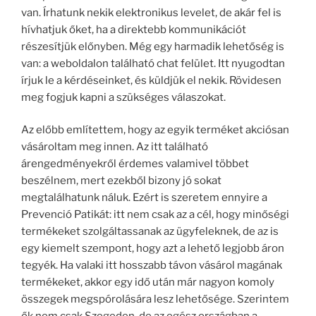
van. Írhatunk nekik elektronikus levelet, de akár fel is
hívhatjuk őket, ha a direktebb kommunikációt
részesítjük előnyben. Még egy harmadik lehetőség is
van: a weboldalon található chat felület. Itt nyugodtan
írjuk le a kérdéseinket, és küldjük el nekik. Rövidesen
meg fogjuk kapni a szükséges válaszokat.
Az előbb említettem, hogy az egyik terméket akciósan
vásároltam meg innen. Az itt található
árengedményekről érdemes valamivel többet
beszélnem, mert ezekből bizony jó sokat
megtalálhatunk náluk. Ezért is szeretem ennyire a
Prevenció Patikát: itt nem csak az a cél, hogy minőségi
termékeket szolgáltassanak az ügyfeleknek, de az is
egy kiemelt szempont, hogy azt a lehető legjobb áron
tegyék. Ha valaki itt hosszabb távon vásárol magának
termékeket, akkor egy idő után már nagyon komoly
összegek megspórolására lesz lehetősége. Szerintem