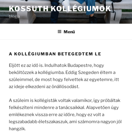
Tartalomhoz
KOSSUTH KOLLÉGIUMOK
blogja
Menü
A KOLLÉGIUMBAN BETEGEDTEM LE
Eljött ez az idő is. Indulhatok Budapestre, hogy
beköltözzek a kollégiumba. Eddig Szegeden éltem a
szüleimmel, de most hogy felvettek az egyetemre, itt
az ideje elkezdeni az önállósodást.
A szüleim is kollégisták voltak valamikor, így próbáltak
felkészíteni mindenre a tanácsaikkal. Alapvetően úgy
emlékeznek vissza erre az időre, hogy ez volt a
legszabadabb életszakaszuk, ami számomra nagyon jól
hangzik.