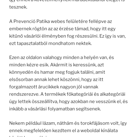
tesznek.
A Prevenció Patika webes felületére fellépve az
embernek rögtön az az érzése támad, hogy itt egy
kitűnő vásárlói élményben fog részesülni. Ez így is van,
ezt tapasztalatból mondhatom nektek.
Ezen az oldalon valahogy minden a helyén van, és
minden kézre esik. Akármit is keressünk, azt
könnyedén és hamar meg fogjuk találni, amit
elsősorban annak lehet köszönni, hogy az itt
forgalmazott árucikkek nagyon jól vannak
rendszerezve. A termékek főkategóriái és alkategóriái
úgy lettek összeállítva, hogy azokban ne vesszünk el, és
inkább a vásárlási folyamatban segítsenek.
Nekem például lázam, náthám és torokfájásom volt, így
ennek megfelelően kezdtem el a weboldal kínálata