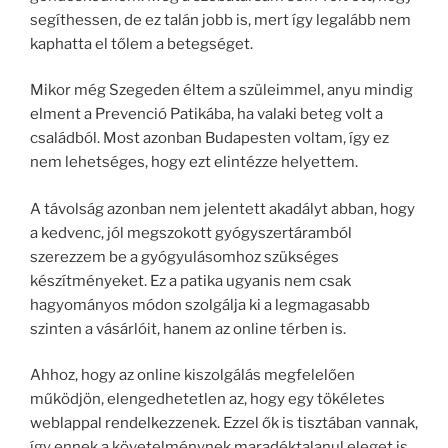
segíthessen, de ez talán jobb is, mert így legalább nem
kaphatta el tőlem a betegséget.
Mikor még Szegeden éltem a szüleimmel, anyu mindig
elment a Prevenció Patikába, ha valaki beteg volt a
családból. Most azonban Budapesten voltam, így ez
nem lehetséges, hogy ezt elintézze helyettem.
A távolság azonban nem jelentett akadályt abban, hogy
a kedvenc, jól megszokott gyógyszertáramból
szerezzem be a gyógyulásomhoz szükséges
készítményeket. Ez a patika ugyanis nem csak
hagyományos módon szolgálja ki a legmagasabb
szinten a vásárlóit, hanem az online térben is.
Ahhoz, hogy az online kiszolgálás megfelelően
működjön, elengedhetetlen az, hogy egy tökéletes
weblappal rendelkezzenek. Ezzel ők is tisztában vannak,
így ennek a követelménynek maradéktalanul eleget is